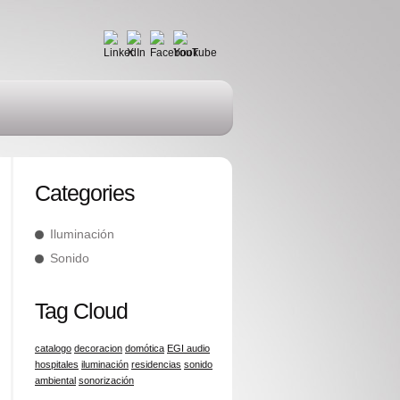
Categories
Iluminación
Sonido
Tag Cloud
catalogo
decoracion
domótica
EGI audio
hospitales
iluminación
residencias
sonido
ambiental
sonorización